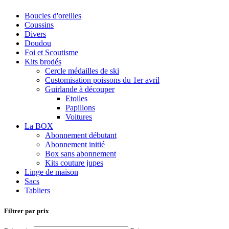
Boucles d'oreilles
Coussins
Divers
Doudou
Foi et Scoutisme
Kits brodés
Cercle médailles de ski
Customisation poissons du 1er avril
Guirlande à découper
Etoiles
Papillons
Voitures
La BOX
Abonnement débutant
Abonnement initié
Box sans abonnement
Kits couture jupes
Linge de maison
Sacs
Tabliers
Filtrer par prix