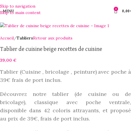
Skip to navigation
0
MENU
0,00
Skip to main content
Accueil
Tabliers
Retour aux produits
Tablier de cuisine beige recettes de cuisine
39,00
€
Tablier
(
Cuisine ,
bricolage , peinture)
a
vec
poche à
39€ frais de port inclus.
Découvrez notre tablier
(
de cuisine
ou d
bricolage
)
,
classique avec
poche ventrale
,
disponible dans 42 coloris attrayants, et proposé
au prix de 39€, frais de port inclus.